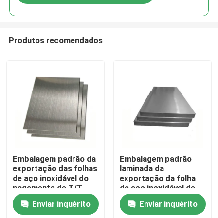
Produtos recomendados
Casa
Embalagem padrão da
Embalagem padrão
exportação das folhas
laminada da
de aço inoxidável do
exportação da folha
Produtos
pagamento de T/T
de aço inoxidável de
para o uso industrial
0.3-100mm
Enviar inquérito
Enviar inquérito
Vídeos