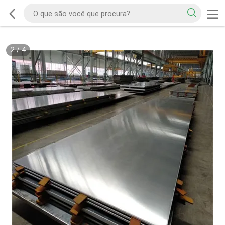
2
/
4