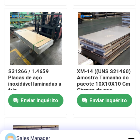
Quem Somos
Fábrica
Controle de Qualidade
S31266 / 1.4659
XM-14 ((UNS S21460)
Fale Conosco
Placas de aço
Amostra Tamanho do
inoxidável laminadas a
pacote 10X10X10 Cm
frio
Chapas de aço
inoxidável Certificado
notícias
Enviar inquérito
Enviar inquérito
de moinho Chapas de
metal concebidas
Todos os casos
Pedir um orçamento
Sales Manager