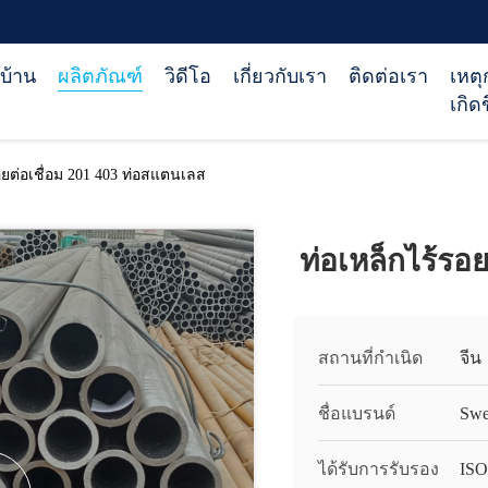
บ้าน
ผลิตภัณฑ์
วิดีโอ
เกี่ยวกับเรา
ติดต่อเรา
เหตุ
เกิดข
อยต่อเชื่อม 201 403 ท่อสแตนเลส
ท่อเหล็กไร้รอ
สถานที่กำเนิด
จีน
ชื่อแบรนด์
Swe
ได้รับการรับรอง
ISO