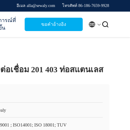
อีเมล alla@sewaly.com
โทรศัพท์ 86-186-7659-9928
การณ์ที่


ขอคําอ้างอิง
ึ้น
ยต่อเชื่อม 201 403 ท่อสแตนเลส
aly
9001 ; ISO14001; ISO 18001; TUV