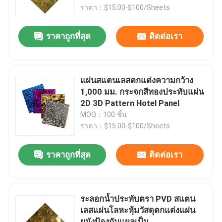
ราคา：$15.00-$100/Sheets
เกี่ยวกับเรา
ราคาถูกที่สุด
ติดต่อเรา
ทัวร์โรงงาน
แผ่นสแตนเลสตกแต่งความกว้าง
ควบคุมคุณภาพ
1,000 มม. กระจกสีทองประทับแผ่น
2D 3D Pattern Hotel Panel
MOQ：100 ชิ้น
ติดต่อเรา
ราคา：$15.00-$100/Sheets
ข่าว
ราคาถูกที่สุด
ติดต่อเรา
ทุกกรณี
ระลอกน้ำประทับตรา PVD สแตน
เลสแผ่นโลหะหุ้มวัสดุตกแต่งแผ่น
ขออ้าง
ผนังป้องกันแผลเป็น