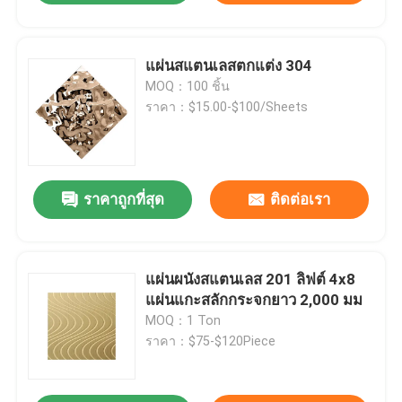
แผ่นสแตนเลสตกแต่ง 304
MOQ：100 ชิ้น
ราคา：$15.00-$100/Sheets
ราคาถูกที่สุด
ติดต่อเรา
แผ่นผนังสแตนเลส 201 ลิฟต์ 4x8
แผ่นแกะสลักกระจกยาว 2,000 มม
MOQ：1 Ton
ราคา：$75-$120Piece