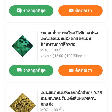
ราคาถูกที่สุด
ติดต่อเรา
ระลอกน้ำขนาดใหญ่สีเขียวแผ่นส
แตนเลสแผ่นผนังตกแต่งแผ่น
ต้านทานการสึกหรอ
MOQ：100 ชิ้น
ราคา：$15.00-$100/Sheets
ราคาถูกที่สุด
ติดต่อเรา
บ้าน
แผ่นสแตนเลสระลอกน้ำสีทอง 0.25
ผลิตภัณฑ์
มม. ขนาดปรับแต่งสีแผงเพดาน
ตกแต่ง
วิดีโอ
MOQ：100 ชิ้น