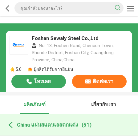
Foshan Sewaly Steel Co.,Ltd
No. 13, Fochen Road, Chencun Town,
Shunde District, Foshan City, Guangdong
Province, China,China
5.0
ผู้ผลิตได้รับการยืนยัน
โทรเลย
ติดต่อเรา
ผลิตภัณฑ์
เกี่ยวกับเรา
China แผ่นสแตนเลสตกแต่ง
(51)