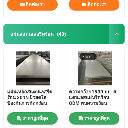
ติดต่อเรา
ติดต่อเรา
แผ่นสแตนเลสรีดร้อน
(40)
แผ่นเหล็กสแตนเลสรีด
ความกว้าง 1500 มม. ส
ร้อน 304N ผิวสดใส
แตนเลสแผ่นรีดร้อน
ป้องกันการกัดกร่อน
ODM ทนความร้อน
ราคาถูกที่สุด
ราคาถูกที่สุด