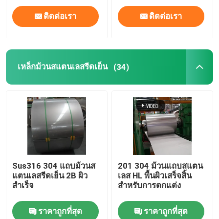
ติดต่อเรา
ติดต่อเรา
เหล็กม้วนสแตนเลสรีดเย็น
(34)
Sus316 304 แถบม้วนส
201 304 ม้วนแถบสแตน
แตนเลสรีดเย็น 2B ผิว
เลส HL พื้นผิวเสร็จสิ้น
สำเร็จ
สำหรับการตกแต่ง
ราคาถูกที่สุด
ราคาถูกที่สุด