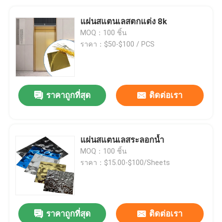
แผ่นสแตนเลสตกแต่ง 8k
MOQ：100 ชิ้น
ราคา：$50-$100 / PCS
ราคาถูกที่สุด
ติดต่อเรา
แผ่นสแตนเลสระลอกน้ำ
MOQ：100 ชิ้น
ราคา：$15.00-$100/Sheets
ราคาถูกที่สุด
ติดต่อเรา