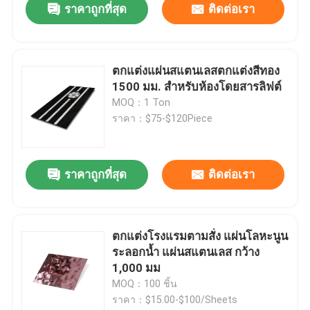
ราคาถูกที่สุด
ติดต่อเรา
ตกแต่งแผ่นสแตนเลสตกแต่งสีทอง
1500 มม. สำหรับห้องโดยสารลิฟต์
MOQ：1 Ton
ราคา：$75-$120Piece
ราคาถูกที่สุด
ติดต่อเรา
ตกแต่งโรงแรมตามสั่ง แผ่นโลหะนูน
ระลอกน้ำ แผ่นสแตนเลส กว้าง
1,000 มม
MOQ：100 ชิ้น
ราคา：$15.00-$100/Sheets