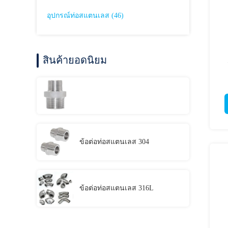
อุปกรณ์ท่อสแตนเลส
(46)
สินค้ายอดนิยม
ข้อต่อท่อสแตนเลส 304
ข้อต่อท่อสแตนเลส 316L