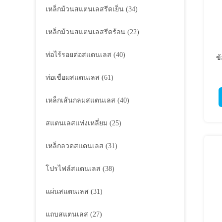
เหล็กม้วนสแตนเลสรีดเย็น
(34)
เหล็กม้วนสแตนเลสรีดร้อน
(22)
ท่อไร้รอยต่อสแตนเลส
(40)
ข
ท่อเชื่อมสแตนเลส
(61)
เหล็กเส้นกลมสแตนเลส
(40)
สแตนเลสแท่งเหลี่ยม
(25)
เหล็กลวดสแตนเลส
(31)
โปรไฟล์สแตนเลส
(38)
แผ่นสแตนเลส
(31)
แถบสแตนเลส
(27)