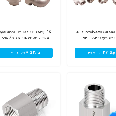
จุกนมท่อสแตนเลส CE ยืดหยุ่นได้
316 อุปกรณ์ท่อสแตนเลสส
รวดเร็ว 304 316 อเนกประสงค์
NPT BSP Ss จุกนมท่อ
หา ราคา ที่ ดี ที่สุด
หา ราคา ที่ ดี ที่สุ