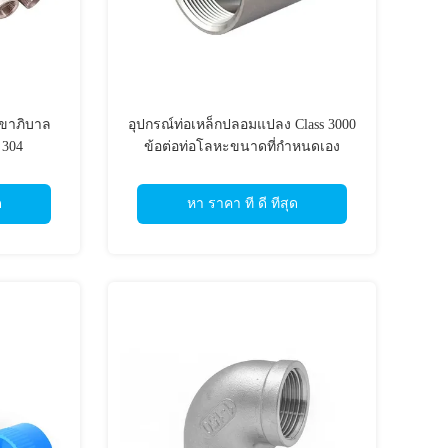
ุขาภิบาล
อุปกรณ์ท่อเหล็กปลอมแปลง Class 3000
 304
ข้อต่อท่อโลหะขนาดที่กำหนดเอง
ด
หา ราคา ที่ ดี ที่สุด