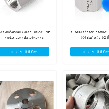
อต่อฟิตติ้งท่อสแตนเลสแบบกลม NPT
อแดปเตอร์ลดขนาดสแตน
ลดข้อต่ออแดปเตอร์ท่อหล่อ
304 ท่อตัวเมีย 1/2 นิ
หา ราคา ที่ ดี ที่สุด
หา ราคา ที่ ดี ที่สุ