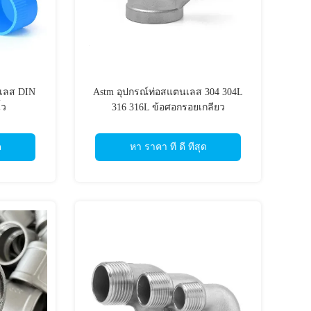
เลส DIN
Astm อุปกรณ์ท่อสแตนเลส 304 304L
้ว
316 316L ข้อศอกรอยเกลียว
ด
หา ราคา ที่ ดี ที่สุด