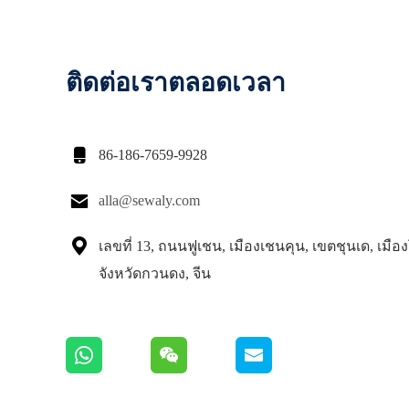
ติดต่อเราตลอดเวลา

86-186-7659-9928

alla@sewaly.com

เลขที่ 13, ถนนฟูเชน, เมืองเชนคุน, เขตชุนเด, เมื
จังหวัดกวนดง, จีน