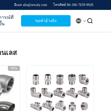
อีเมล alla@sewaly.com
โทรศัพท์ 86-186-7659-9928
การณ์ที่


ขอคําอ้างอิง
ึ้น
ตนเลส
วิดีโอ