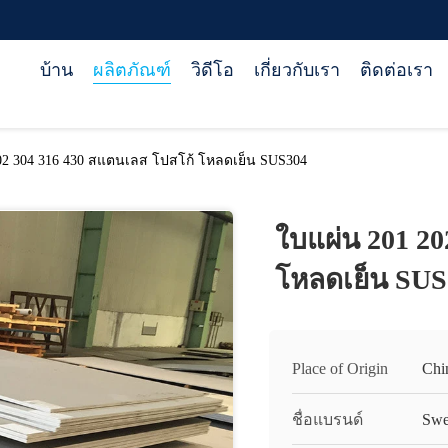
บ้าน
ผลิตภัณฑ์
วิดีโอ
เกี่ยวกับเรา
ติดต่อเรา
02 304 316 430 สแตนเลส โปสโก้ โหลดเย็น SUS304
ใบแผ่น 201 20
โหลดเย็น SUS
Place of Origin
Chi
ชื่อแบรนด์
Swe