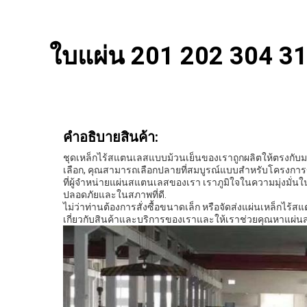
ใบแผ่น 201 202 304 3
คําอธิบายสินค้า:
ชุดเหล็กไร้สแตนเลสแบบม้วนเย็นของเราถูกผลิตให้ตรงกับมาตร
เลือก, คุณสามารถเลือกปลายที่สมบูรณ์แบบสําหรับโครงกา
ที่ผู้จําหน่ายแผ่นสแตนเลสของเรา เราภูมิใจในความมุ่งมั่
ปลอดภัยและในสภาพที่ดี.
ไม่ว่าท่านต้องการสั่งซื้อขนาดเล็ก หรือจัดส่งแผ่นเหล็กไร
เกี่ยวกับสินค้าและบริการของเราและให้เราช่วยคุณหาแผ่