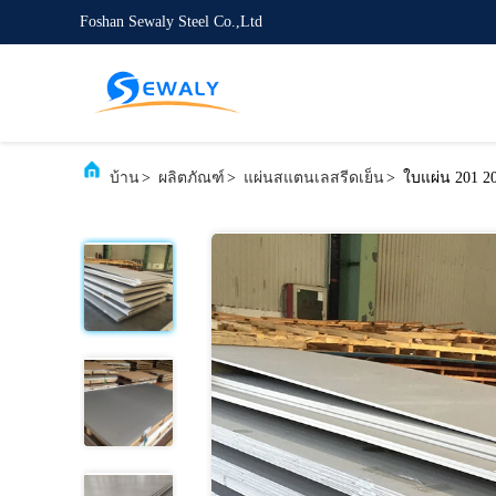
Foshan Sewaly Steel Co.,Ltd
บ้าน
>
ผลิตภัณฑ์
>
แผ่นสแตนเลสรีดเย็น
>
ใบแผ่น 201 2