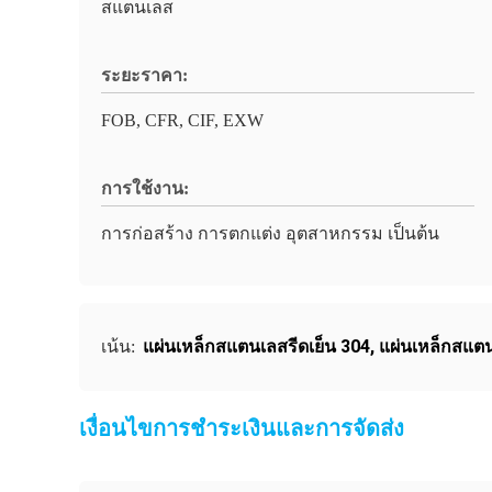
สแตนเลส
ระยะราคา:
FOB, CFR, CIF, EXW
การใช้งาน:
การก่อสร้าง การตกแต่ง อุตสาหกรรม เป็นต้น
แผ่นเหล็กสแตนเลสรีดเย็น 304
,
แผ่นเหล็กสแต
เน้น:
เงื่อนไขการชําระเงินและการจัดส่ง