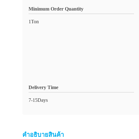
Minimum Order Quantity
1Ton
Delivery Time
7-15Days
คําอธิบายสินค้า