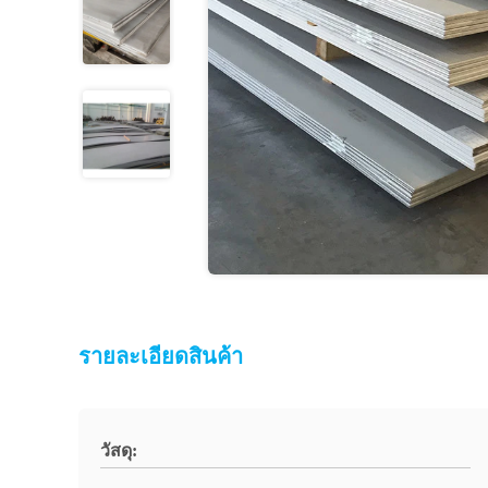
รายละเอียดสินค้า
วัสดุ: