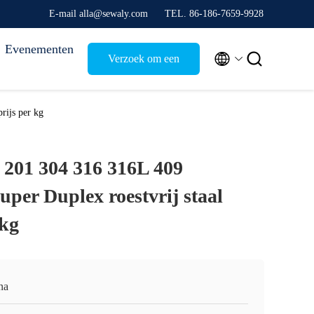
E-mail alla@sewaly.com
TEL. 86-186-7659-9928
Evenementen


Verzoek om een
Citaat
rijs per kg
l 201 304 316 316L 409
per Duplex roestvrij staal
 kg
na