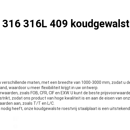
4 316 316L 409 koudgewalst 
 in verschillende maten, met een breedte van 1000-3000 mm, zodat u d
and, waardoor u meer flexibiliteit krijgt in uw ontwerp.
orwaarden, zoals FOB, CFR, CIF en EXW. U kunt de beste prijsvoorwaarde
strikt, zodat ons product van hoge kwaliteit is en aan de eisen van onz
aarden aan, zoals T/T en L/C.
04 nodig heeft, onze koudgewalste roestvrij staalplaat is een uitsteke