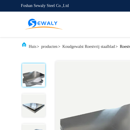
Foshan Sewaly Steel Co.,Ltd
Huis
>
producten
>
Koudgewalst Roestvrij staalblad
>
Roestv