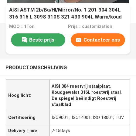
AISI ASTM 2b/Ba/Hl/Mirror/No. 1 201 304 304L
316 316 L 309S 310S 321 430 904L Warm/koud
gewalst roestvrij staalplaat
MOQ：1Ton
Prijs：customization
Beste prijs
Contacteer ons
PRODUCTOMSCHRIJVING
AISI 304 roestvrij staalplaat
,
Koudgewalst 316L roestvrij staal
,
Hoog licht:
De spiegel beëindigt Roestvrij
staalblad
Certificering
ISO9001 ; ISO14001; ISO 18001; TUV
Delivery Time
7-15Days