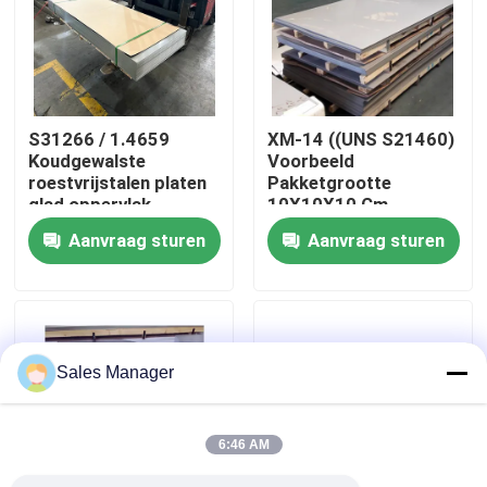
Over ons
Fabrieksreis
S31266 / 1.4659
XM-14 ((UNS S21460)
Koudgewalste
Voorbeeld
roestvrijstalen platen
Pakketgrootte
Kwaliteitscontrole
glad oppervlak
10X10X10 Cm
metaalplaten perfect
Roestvrijstalen platen
Aanvraag sturen
Aanvraag sturen
voor
Molencertificaat
Contacteer ons
automobielmachines
Metalen platen
en structurele
Ontworpen
componenten
nieuws
Sales Manager
Alle Gevallen
6:46 AM
Vraag een offerte aan