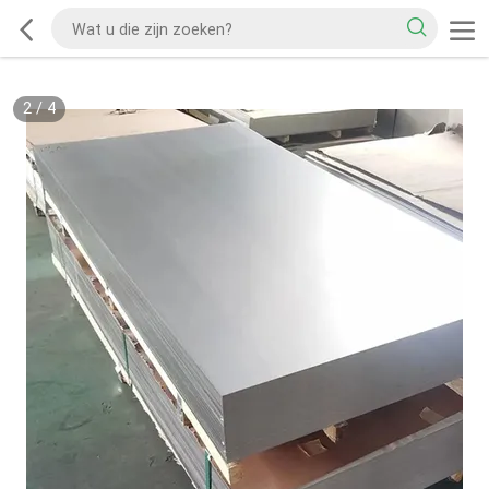
2
/
4