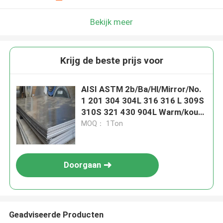
Bekijk meer
Krijg de beste prijs voor
AISI ASTM 2b/Ba/Hl/Mirror/No.
1 201 304 304L 316 316 L 309S
310S 321 430 904L Warm/koud
gewalst roestvrij staalplaat
MOQ： 1Ton
Doorgaan
Geadviseerde Producten