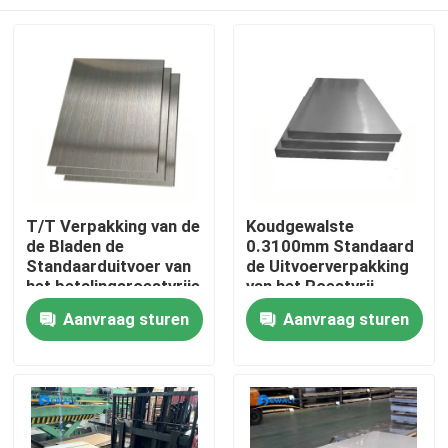
T/T Verpakking van de
Koudgewalste
de Bladen de
0.3100mm Standaard
Standaarduitvoer van
de Uitvoerverpakking
het betalingsroestvrije
van het Roestvrij
staal voor Industrieel
staalblad
Thuis
Aanvraag sturen
Aanvraag sturen
Gebruik
Producten
Videos