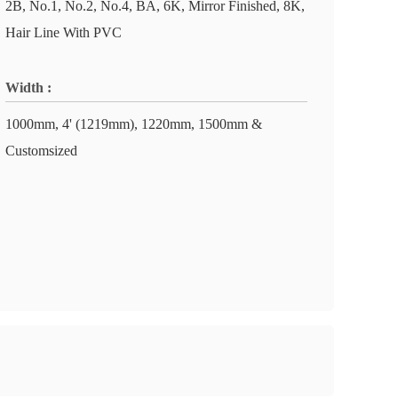
2B, No.1, No.2, No.4, BA, 6K, Mirror Finished, 8K,
Hair Line With PVC
Width :
1000mm, 4' (1219mm), 1220mm, 1500mm &
Customsized