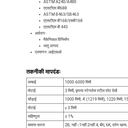
ASTM A240/A480
एएसटीएम बी688
ASTM B463/SB463
एएसटीएम बी168/एसबी168
एएसटीएम बी 443
आवेदनः
मैकेनिकल विनिर्माण
धातु उत्पाद
प्रमाणनः आईएसओ
तकनीकी मापदंडः
लम्बाई
1000-6000 मिमी
मोटाई
3 मिमी, कृपया स्टेनलेस स्टील प्लेट देखें
चौड़ाई
1000 मिमी, 4' (1219 मिमी), 1220 मिमी, 
मोटाई
≤ 3 मिमी
सहिष्णुता
± 1%
समाप्त करना
2B, नहीं।1नहीं.2नहीं.4, बीए, 6K, दर्पण खत्म