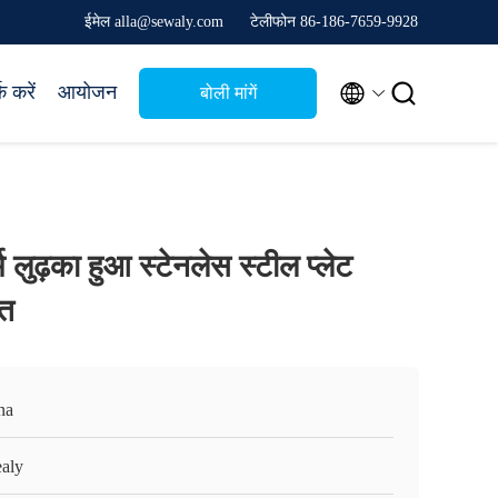
ईमेल alla@sewaly.com
टेलीफोन 86-186-7659-9928


क करें
आयोजन
बोली मांगें
लुढ़का हुआ स्टेनलेस स्टील प्लेट
त
na
aly