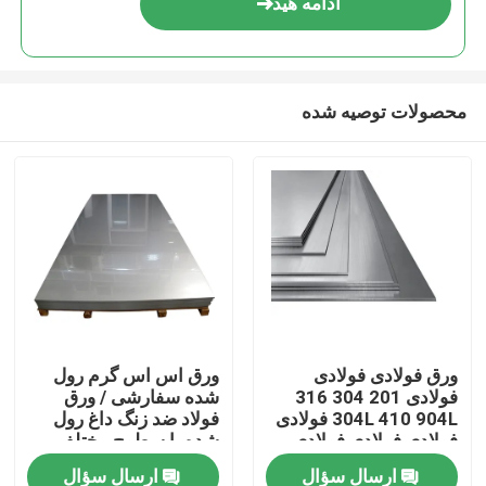
ادامه هید
محصولات توصیه شده
خانه
ورق فولادی فولادی
ورق اس اس گرم رول
فولادی 201 304 316
شده سفارشی / ورق
محصولات
304L 410 904L فولادی
فولاد ضد زنگ داغ رول
فولادی فولادی فولادی
شده با سطوح مختلف
ارسال سؤال
ارسال سؤال
فیلم های