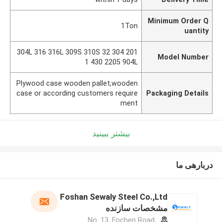
Minimum Order Q
1Ton
uantity
201 304 304L 316 316L 309S 310S 32
Model Number
1 430 2205 904L
Plywood case wooden pallet,wooden
case or according customers require
Packaging Details
ment
بیشتر ببینید
دربارهی ما
Foshan Sewaly Steel Co.,Ltd
مشخصات سازنده
No. 13, Fochen Road,