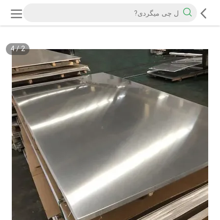
4
/
2