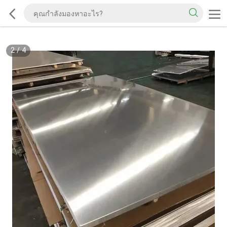
2
/
4