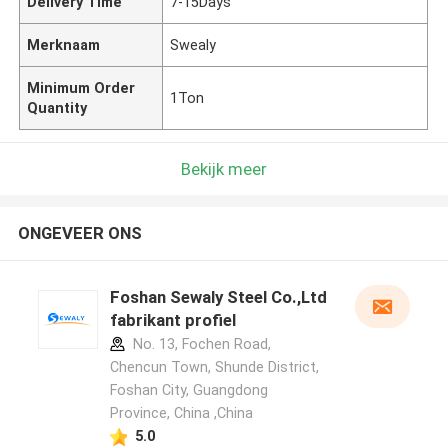
Delivery Time
7-15Days
Merknaam
Swealy
Minimum Order
1Ton
Quantity
Bekijk meer
ONGEVEER ONS
Foshan Sewaly Steel Co.,Ltd
fabrikant profiel
No. 13, Fochen Road,
Chencun Town, Shunde District,
Foshan City, Guangdong
Province, China ,China
5.0