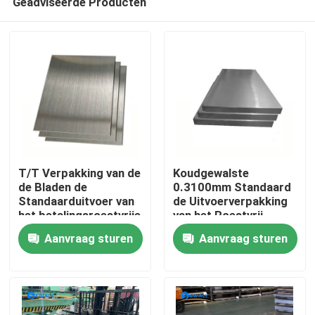
Geadviseerde Producten
T/T Verpakking van de
Koudgewalste
de Bladen de
0.3100mm Standaard
Standaarduitvoer van
de Uitvoerverpakking
het betalingsroestvrije
van het Roestvrij
Thuis
staal voor Industrieel
staalblad
Aanvraag sturen
Aanvraag sturen
Gebruik
Producten
Videos