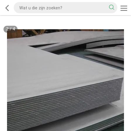
2
/
4