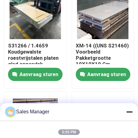
Over ons
Fabrieksreis
S31266 / 1.4659
XM-14 ((UNS S21460)
Koudgewalste
Voorbeeld
Kwaliteitscontrole
roestvrijstalen platen
Pakketgrootte
glad oppervlak
10X10X10 Cm
metaalplaten perfect
Roestvrijstalen platen
Aanvraag sturen
Aanvraag sturen
Contacteer ons
voor
Molencertificaat
automobielmachines
Metalen platen
en structurele
Ontworpen
componenten
nieuws
Sales Manager
Alle Gevallen
5:55 PM
Vraag een offerte aan