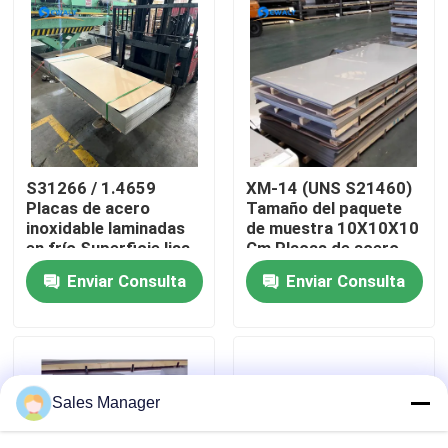
Sobre nosotros
Visita a la fábrica
Control de Calidad
S31266 / 1.4659
XM-14 (UNS S21460)
Placas de acero
Tamaño del paquete
inoxidable laminadas
de muestra 10X10X10
Contacto
en frío Superficie lisa
Cm Placas de acero
Hojas metálicas
inoxidable Certificado
Enviar Consulta
Enviar Consulta
perfectas para
de molino Hojas de
maquinaria automotriz
metal diseñadas
noticias
y componentes
estructurales
Todos los casos
Sales Manager
Solicitar una cotización