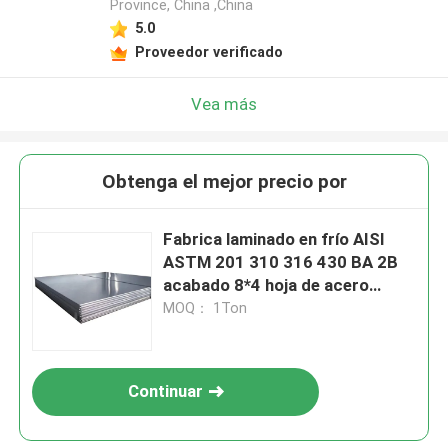
Province, China ,China
5.0
Proveedor verificado
Vea más
Obtenga el mejor precio por
Fabrica laminado en frío AISI
ASTM 201 310 316 430 BA 2B
acabado 8*4 hoja de acero
inoxidable placa SS 304 hoja de
MOQ： 1Ton
acero inoxidable
Continuar