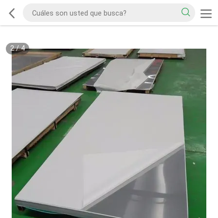
2
/
4