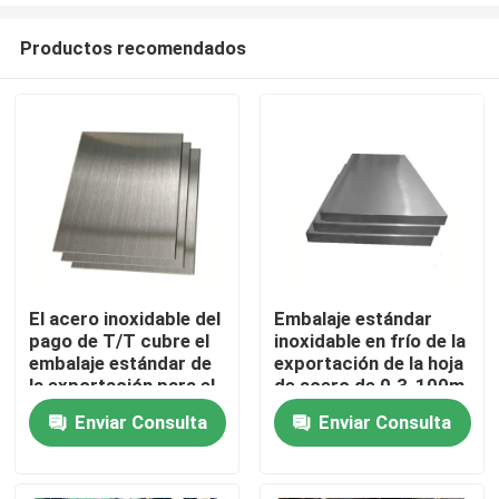
Productos recomendados
El acero inoxidable del
Embalaje estándar
pago de T/T cubre el
inoxidable en frío de la
Inicio
embalaje estándar de
exportación de la hoja
la exportación para el
de acero de 0.3-100m
uso industrial
m
Enviar Consulta
Enviar Consulta
Productos
Videos